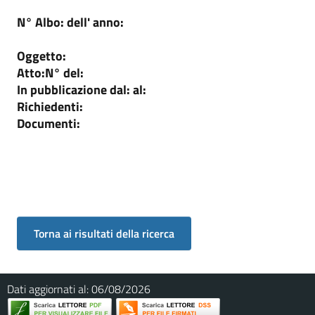
N° Albo:
dell' anno:
Oggetto:
Atto:
N°
del:
In pubblicazione dal:
al:
Richiedenti:
Documenti:
Dati aggiornati al:
06/08/2026