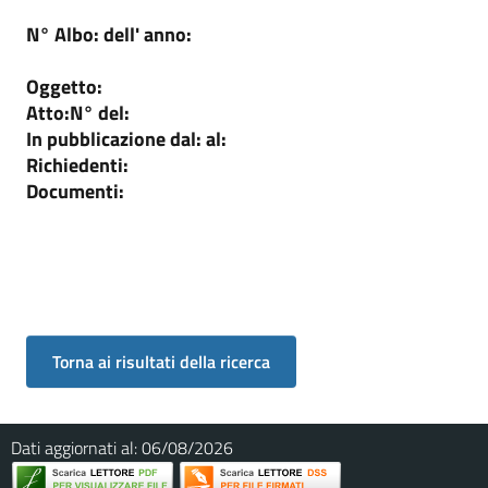
N° Albo:
dell' anno:
Oggetto:
Atto:
N°
del:
In pubblicazione dal:
al:
Richiedenti:
Documenti:
Dati aggiornati al:
06/08/2026