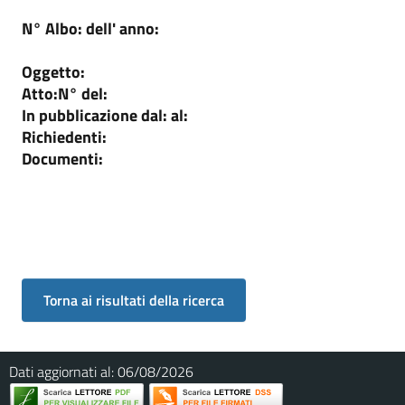
N° Albo:
dell' anno:
Oggetto:
Atto:
N°
del:
In pubblicazione dal:
al:
Richiedenti:
Documenti:
Dati aggiornati al:
06/08/2026