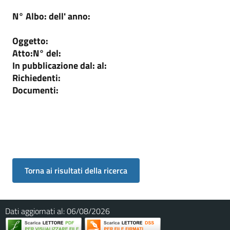
N° Albo:
dell' anno:
Oggetto:
Atto:
N°
del:
In pubblicazione dal:
al:
Richiedenti:
Documenti:
Dati aggiornati al:
06/08/2026