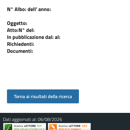
N° Albo:
dell' anno:
Oggetto:
Atto:
N°
del:
In pubblicazione dal:
al:
Richiedenti:
Documenti:
Dati aggiornati al:
06/08/2026