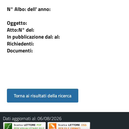
N° Albo:
dell' anno:
Oggetto:
Atto:
N°
del:
In pubblicazione dal:
al:
Richiedenti:
Documenti:
Dati aggiornati al:
06/08/2026