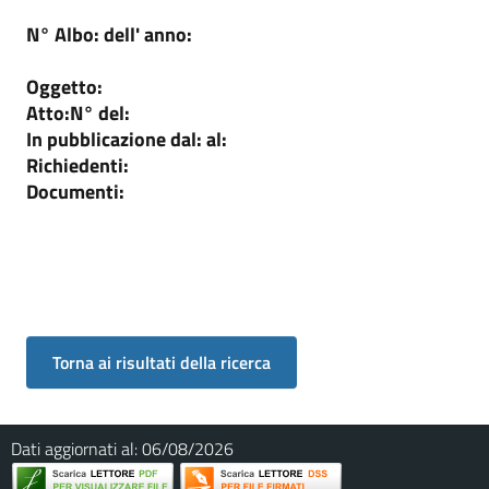
N° Albo:
dell' anno:
Oggetto:
Atto:
N°
del:
In pubblicazione dal:
al:
Richiedenti:
Documenti:
Dati aggiornati al:
06/08/2026