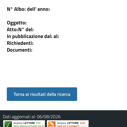
N° Albo:
dell' anno:
Oggetto:
Atto:
N°
del:
In pubblicazione dal:
al:
Richiedenti:
Documenti:
Dati aggiornati al:
06/08/2026